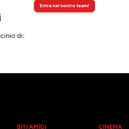
Entra nel nostro team!
i
cinio di:
SITI AMICI
CINEMA