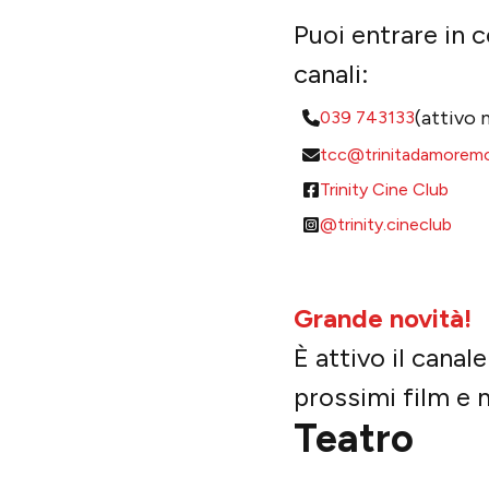
Puoi entrare in 
canali:
(attivo 
039 743133
tcc@trinitadamoremo
Trinity Cine Club
@trinity.cineclub
Grande novità!
È attivo il cana
prossimi film e m
Teatro