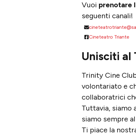
Vuoi
prenotare l
seguenti canali!
cineteatrotriante@s
Cineteatro Triante
Unisciti al
Trinity Cine Clu
volontariato e ch
collaboratrici c
Tuttavia, siamo 
siamo sempre alla
Ti piace la nostr